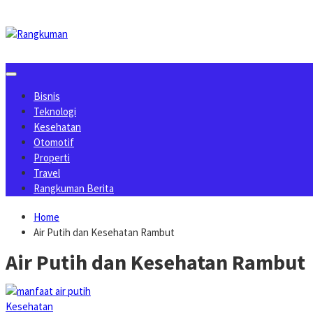
Skip
to
content
Bisnis
Teknologi
Kesehatan
Otomotif
Properti
Travel
Rangkuman Berita
Home
Air Putih dan Kesehatan Rambut
Air Putih dan Kesehatan Rambut
Kesehatan