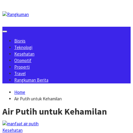
Skip
to
content
Bisnis
Teknologi
Kesehatan
Otomotif
Properti
Travel
Rangkuman Berita
Home
Air Putih untuk Kehamilan
Air Putih untuk Kehamilan
Kesehatan