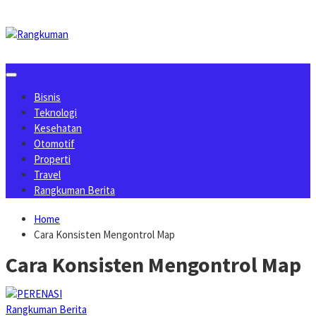
Skip
to
content
Bisnis
Teknologi
Kesehatan
Otomotif
Properti
Travel
Rangkuman Berita
Home
Cara Konsisten Mengontrol Map
Cara Konsisten Mengontrol Map
Rangkuman Berita