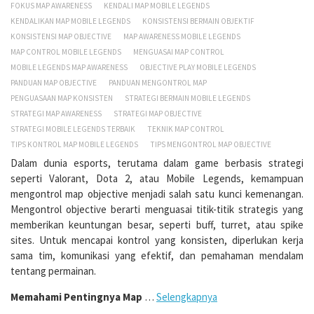
FOKUS MAP AWARENESS
KENDALI MAP MOBILE LEGENDS
KENDALIKAN MAP MOBILE LEGENDS
KONSISTENSI BERMAIN OBJEKTIF
KONSISTENSI MAP OBJECTIVE
MAP AWARENESS MOBILE LEGENDS
MAP CONTROL MOBILE LEGENDS
MENGUASAI MAP CONTROL
MOBILE LEGENDS MAP AWARENESS
OBJECTIVE PLAY MOBILE LEGENDS
PANDUAN MAP OBJECTIVE
PANDUAN MENGONTROL MAP
PENGUASAAN MAP KONSISTEN
STRATEGI BERMAIN MOBILE LEGENDS
STRATEGI MAP AWARENESS
STRATEGI MAP OBJECTIVE
STRATEGI MOBILE LEGENDS TERBAIK
TEKNIK MAP CONTROL
TIPS KONTROL MAP MOBILE LEGENDS
TIPS MENGONTROL MAP OBJECTIVE
Dalam dunia esports, terutama dalam game berbasis strategi
seperti Valorant, Dota 2, atau Mobile Legends, kemampuan
mengontrol map objective menjadi salah satu kunci kemenangan.
Mengontrol objective berarti menguasai titik-titik strategis yang
memberikan keuntungan besar, seperti buff, turret, atau spike
sites. Untuk mencapai kontrol yang konsisten, diperlukan kerja
sama tim, komunikasi yang efektif, dan pemahaman mendalam
tentang permainan.
Memahami Pentingnya Map
…
Selengkapnya