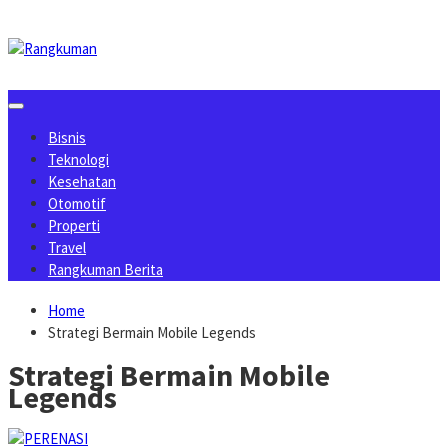
Skip
to
content
Bisnis
Teknologi
Kesehatan
Otomotif
Properti
Travel
Rangkuman Berita
Home
Strategi Bermain Mobile Legends
Strategi Bermain Mobile
Legends