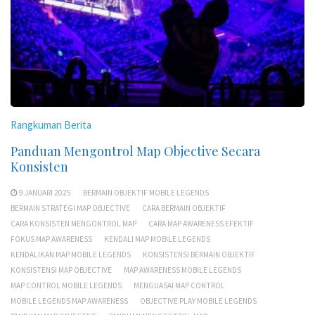
Rangkuman Berita
Panduan Mengontrol Map Objective Secara
Konsisten
9 JANUARI 2025
BERMAIN OBJEKTIF MOBILE LEGENDS
BERMAIN STRATEGI MAP OBJECTIVE
CARA BERMAIN OBJEKTIF
CARA KONSISTEN MENGONTROL MAP
CARA MAP AWARENESS EFEKTIF
FOKUS MAP AWARENESS
KENDALI MAP MOBILE LEGENDS
KENDALIKAN MAP MOBILE LEGENDS
KONSISTENSI BERMAIN OBJEKTIF
KONSISTENSI MAP OBJECTIVE
MAP AWARENESS MOBILE LEGENDS
MAP CONTROL MOBILE LEGENDS
MENGUASAI MAP CONTROL
MOBILE LEGENDS MAP AWARENESS
OBJECTIVE PLAY MOBILE LEGENDS