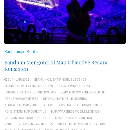
Rangkuman Berita
Panduan Mengontrol Map Objective Secara
Konsisten
9 JANUARI 2025
BERMAIN OBJEKTIF MOBILE LEGENDS
BERMAIN STRATEGI MAP OBJECTIVE
CARA BERMAIN OBJEKTIF
CARA KONSISTEN MENGONTROL MAP
CARA MAP AWARENESS EFEKTIF
FOKUS MAP AWARENESS
KENDALI MAP MOBILE LEGENDS
KENDALIKAN MAP MOBILE LEGENDS
KONSISTENSI BERMAIN OBJEKTIF
KONSISTENSI MAP OBJECTIVE
MAP AWARENESS MOBILE LEGENDS
MAP CONTROL MOBILE LEGENDS
MENGUASAI MAP CONTROL
MOBILE LEGENDS MAP AWARENESS
OBJECTIVE PLAY MOBILE LEGENDS