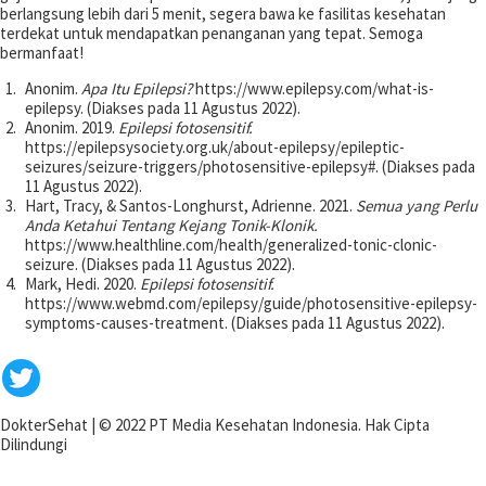
berlangsung lebih dari 5 menit, segera bawa ke fasilitas kesehatan
terdekat untuk mendapatkan penanganan yang tepat. Semoga
bermanfaat!
Anonim.
Apa Itu Epilepsi?
https://www.epilepsy.com/what-is-
epilepsy. (Diakses pada 11 Agustus 2022).
Anonim. 2019.
Epilepsi fotosensitif.
https://epilepsysociety.org.uk/about-epilepsy/epileptic-
seizures/seizure-triggers/photosensitive-epilepsy#. (Diakses pada
11 Agustus 2022).
Hart, Tracy, & Santos-Longhurst, Adrienne. 2021.
Semua yang Perlu
Anda Ketahui Tentang Kejang Tonik-Klonik.
https://www.healthline.com/health/generalized-tonic-clonic-
seizure. (Diakses pada 11 Agustus 2022).
Mark, Hedi. 2020.
Epilepsi fotosensitif.
https://www.webmd.com/epilepsy/guide/photosensitive-epilepsy-
symptoms-causes-treatment. (Diakses pada 11 Agustus 2022).
DokterSehat
|
© 2022 PT Media Kesehatan Indonesia. Hak Cipta
Dilindungi