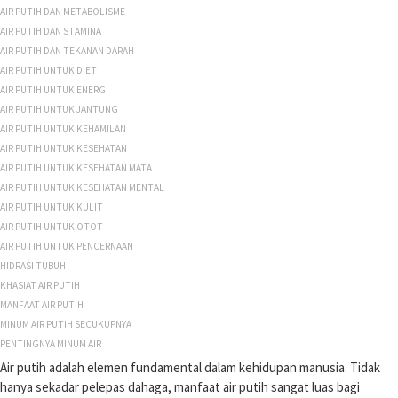
AIR PUTIH DAN METABOLISME
AIR PUTIH DAN STAMINA
AIR PUTIH DAN TEKANAN DARAH
AIR PUTIH UNTUK DIET
AIR PUTIH UNTUK ENERGI
AIR PUTIH UNTUK JANTUNG
AIR PUTIH UNTUK KEHAMILAN
AIR PUTIH UNTUK KESEHATAN
AIR PUTIH UNTUK KESEHATAN MATA
AIR PUTIH UNTUK KESEHATAN MENTAL
AIR PUTIH UNTUK KULIT
AIR PUTIH UNTUK OTOT
AIR PUTIH UNTUK PENCERNAAN
HIDRASI TUBUH
KHASIAT AIR PUTIH
MANFAAT AIR PUTIH
MINUM AIR PUTIH SECUKUPNYA
PENTINGNYA MINUM AIR
Air putih adalah elemen fundamental dalam kehidupan manusia. Tidak
hanya sekadar pelepas dahaga, manfaat air putih sangat luas bagi