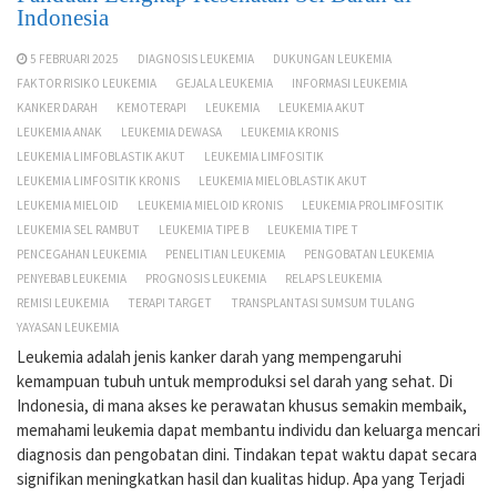
Indonesia
5 FEBRUARI 2025
DIAGNOSIS LEUKEMIA
DUKUNGAN LEUKEMIA
FAKTOR RISIKO LEUKEMIA
GEJALA LEUKEMIA
INFORMASI LEUKEMIA
KANKER DARAH
KEMOTERAPI
LEUKEMIA
LEUKEMIA AKUT
LEUKEMIA ANAK
LEUKEMIA DEWASA
LEUKEMIA KRONIS
LEUKEMIA LIMFOBLASTIK AKUT
LEUKEMIA LIMFOSITIK
LEUKEMIA LIMFOSITIK KRONIS
LEUKEMIA MIELOBLASTIK AKUT
LEUKEMIA MIELOID
LEUKEMIA MIELOID KRONIS
LEUKEMIA PROLIMFOSITIK
LEUKEMIA SEL RAMBUT
LEUKEMIA TIPE B
LEUKEMIA TIPE T
PENCEGAHAN LEUKEMIA
PENELITIAN LEUKEMIA
PENGOBATAN LEUKEMIA
PENYEBAB LEUKEMIA
PROGNOSIS LEUKEMIA
RELAPS LEUKEMIA
REMISI LEUKEMIA
TERAPI TARGET
TRANSPLANTASI SUMSUM TULANG
YAYASAN LEUKEMIA
Leukemia adalah jenis kanker darah yang mempengaruhi
kemampuan tubuh untuk memproduksi sel darah yang sehat. Di
Indonesia, di mana akses ke perawatan khusus semakin membaik,
memahami leukemia dapat membantu individu dan keluarga mencari
diagnosis dan pengobatan dini. Tindakan tepat waktu dapat secara
signifikan meningkatkan hasil dan kualitas hidup. Apa yang Terjadi