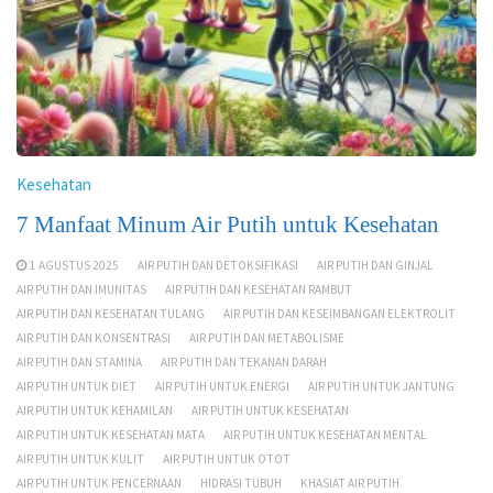
Kesehatan
7 Manfaat Minum Air Putih untuk Kesehatan
1 AGUSTUS 2025
AIR PUTIH DAN DETOKSIFIKASI
AIR PUTIH DAN GINJAL
AIR PUTIH DAN IMUNITAS
AIR PUTIH DAN KESEHATAN RAMBUT
AIR PUTIH DAN KESEHATAN TULANG
AIR PUTIH DAN KESEIMBANGAN ELEKTROLIT
AIR PUTIH DAN KONSENTRASI
AIR PUTIH DAN METABOLISME
AIR PUTIH DAN STAMINA
AIR PUTIH DAN TEKANAN DARAH
AIR PUTIH UNTUK DIET
AIR PUTIH UNTUK ENERGI
AIR PUTIH UNTUK JANTUNG
AIR PUTIH UNTUK KEHAMILAN
AIR PUTIH UNTUK KESEHATAN
AIR PUTIH UNTUK KESEHATAN MATA
AIR PUTIH UNTUK KESEHATAN MENTAL
AIR PUTIH UNTUK KULIT
AIR PUTIH UNTUK OTOT
AIR PUTIH UNTUK PENCERNAAN
HIDRASI TUBUH
KHASIAT AIR PUTIH