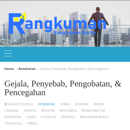
Skip
to
content
Home
Kesehatan
Gejala, Penyebab, Pengobatan, & Pencegahan
Gejala, Penyebab, Pengobatan, &
Pencegahan
23 AGUSTUS 2022
KESEHATAN
BISNIS
EKONOMI
ENERGI
FINANSIAL
FINTECH
INDUSTRI
INFOGRAFIS
INFRASTRUKTUR
KESEHATAN
LOKER
OTOMOTIF
PROPERTI
RANGKUMAN BERITA
TEKNOLOGI
TRAVEL