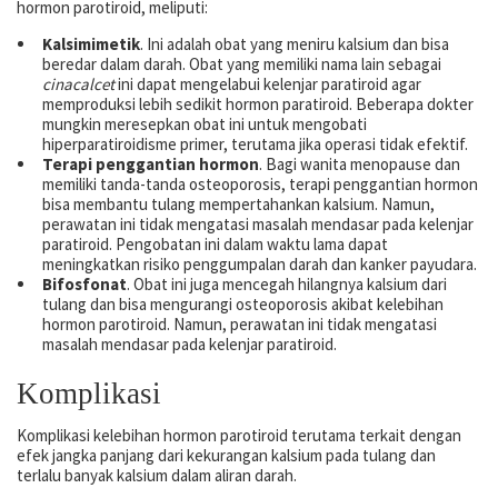
hormon parotiroid, meliputi:
Kalsimimetik
. Ini adalah obat yang meniru kalsium dan bisa
beredar dalam darah. Obat yang memiliki nama lain sebagai
cinacalcet
ini dapat mengelabui kelenjar paratiroid agar
memproduksi lebih sedikit hormon paratiroid. Beberapa dokter
mungkin meresepkan obat ini untuk mengobati
hiperparatiroidisme primer, terutama jika operasi tidak efektif.
Terapi penggantian hormon
. Bagi wanita menopause dan
memiliki tanda-tanda osteoporosis, terapi penggantian hormon
bisa membantu tulang mempertahankan kalsium. Namun,
perawatan ini tidak mengatasi masalah mendasar pada kelenjar
paratiroid. Pengobatan ini dalam waktu lama dapat
meningkatkan risiko penggumpalan darah dan kanker payudara.
Bifosfonat
. Obat ini juga mencegah hilangnya kalsium dari
tulang dan bisa mengurangi osteoporosis akibat kelebihan
hormon parotiroid. Namun, perawatan ini tidak mengatasi
masalah mendasar pada kelenjar paratiroid.
Komplikasi
Komplikasi kelebihan hormon parotiroid terutama terkait dengan
efek jangka panjang dari kekurangan kalsium pada tulang dan
terlalu banyak kalsium dalam aliran darah.