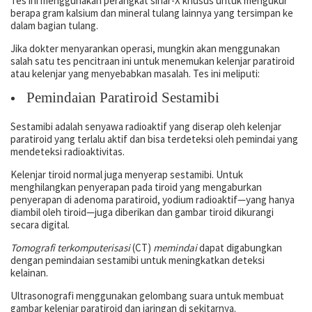
Tes ini menggunakan perangkat sinar-X khusus untuk mengukur
berapa gram kalsium dan mineral tulang lainnya yang tersimpan ke
dalam bagian tulang.
Jika dokter menyarankan operasi, mungkin akan menggunakan
salah satu tes pencitraan ini untuk menemukan kelenjar paratiroid
atau kelenjar yang menyebabkan masalah. Tes ini meliputi:
Pemindaian Paratiroid Sestamibi
Sestamibi adalah senyawa radioaktif yang diserap oleh kelenjar
paratiroid yang terlalu aktif dan bisa terdeteksi oleh pemindai yang
mendeteksi radioaktivitas.
Kelenjar tiroid normal juga menyerap sestamibi. Untuk
menghilangkan penyerapan pada tiroid yang mengaburkan
penyerapan di adenoma paratiroid, yodium radioaktif—yang hanya
diambil oleh tiroid—juga diberikan dan gambar tiroid dikurangi
secara digital.
Tomografi terkomputerisasi
(CT)
memindai
dapat digabungkan
dengan pemindaian sestamibi untuk meningkatkan deteksi
kelainan.
Ultrasonografi menggunakan gelombang suara untuk membuat
gambar kelenjar paratiroid dan jaringan di sekitarnya.